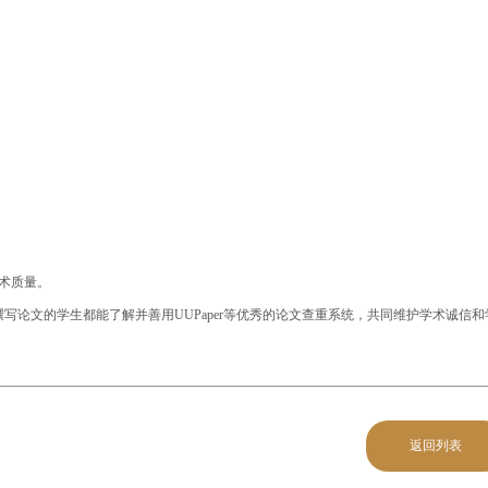
学术质量。
论文的学生都能了解并善用UUPaper等优秀的论文查重系统，共同维护学术诚信和
返回列表